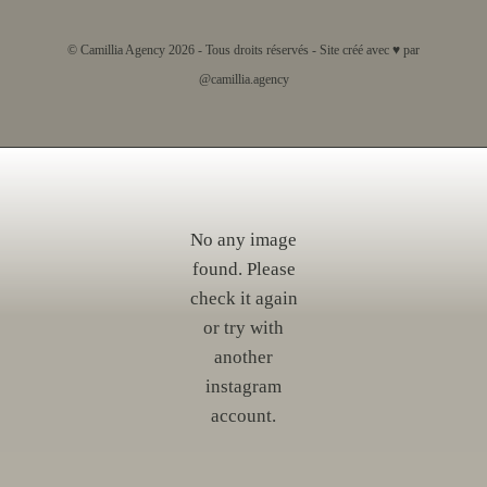
© Camillia Agency 2026 - Tous droits réservés - Site créé avec ♥ par
@camillia.agency
No any image
found. Please
check it again
or try with
another
instagram
account.