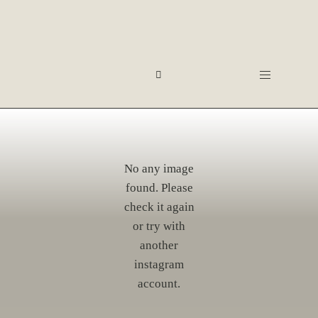
No any image
found. Please
check it again
or try with
another
instagram
account.